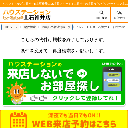
ヒルントヒルズ上石神井B上石神井の1K賃貸アパート | 上石神井の賃貸ならハウステーション上石神井店
物件検索
来店予約
/mobile_img/head-logo.png
TOPページ
>
物件検索
>
練馬区の賃貸情報一覧
>
ヒルントヒルズ上石神井B 上石神井の1
こちらの物件は掲載を終了しております。
条件を変えて、再度検索をお願いします。