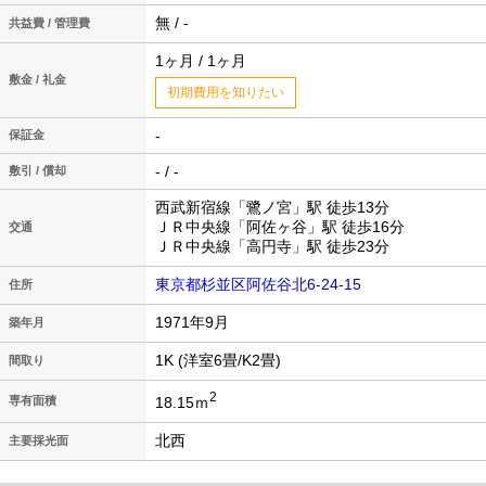
無 / -
共益費 / 管理費
1ヶ月 / 1ヶ月
敷金 / 礼金
初期費用を知りたい
-
保証金
- / -
敷引 / 償却
西武新宿線「鷺ノ宮」駅 徒歩13分
ＪＲ中央線「阿佐ヶ谷」駅 徒歩16分
交通
ＪＲ中央線「高円寺」駅 徒歩23分
東京都杉並区阿佐谷北6-24-15
住所
1971年9月
築年月
1K (洋室6畳/K2畳)
間取り
2
18.15ｍ
専有面積
北西
主要採光面