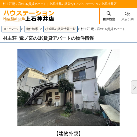
村主荘鷺ノ宮の1K賃貸アパート | 上石神井の賃貸ならハウステーション上石神井店
物件検索
来店予約
/mobile_img/head-logo.png
TOPページ
>
物件検索
>
杉並区の賃貸情報一覧
>
村主荘 鷺ノ宮の1K賃貸アパート
村主荘
鷺ノ宮の1K賃貸アパートの物件情報
【建物外観】