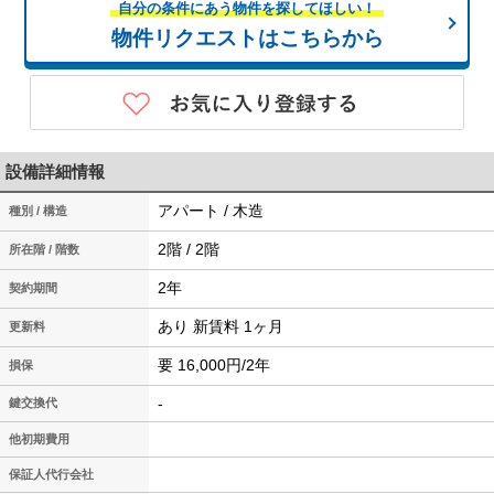
自分の条件にあう物件を探してほしい！
物件リクエストはこちらから
設備詳細情報
アパート / 木造
種別 / 構造
2階 / 2階
所在階 / 階数
2年
契約期間
あり 新賃料 1ヶ月
更新料
要 16,000円/2年
損保
-
鍵交換代
他初期費用
保証人代行会社