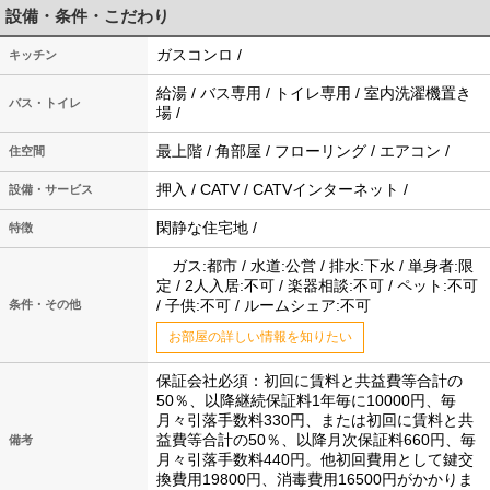
設備・条件・こだわり
ガスコンロ /
キッチン
給湯 / バス専用 / トイレ専用 / 室内洗濯機置き
バス・トイレ
場 /
最上階 / 角部屋 / フローリング / エアコン /
住空間
押入 / CATV / CATVインターネット /
設備・サービス
閑静な住宅地 /
特徴
ガス:都市 / 水道:公営 / 排水:下水 / 単身者:限
定 / 2人入居:不可 / 楽器相談:不可 / ペット:不可
/ 子供:不可 / ルームシェア:不可
条件・その他
お部屋の詳しい情報を知りたい
保証会社必須：初回に賃料と共益費等合計の
50％、以降継続保証料1年毎に10000円、毎
月々引落手数料330円、または初回に賃料と共
益費等合計の50％、以降月次保証料660円、毎
備考
月々引落手数料440円。他初回費用として鍵交
換費用19800円、消毒費用16500円がかかりま