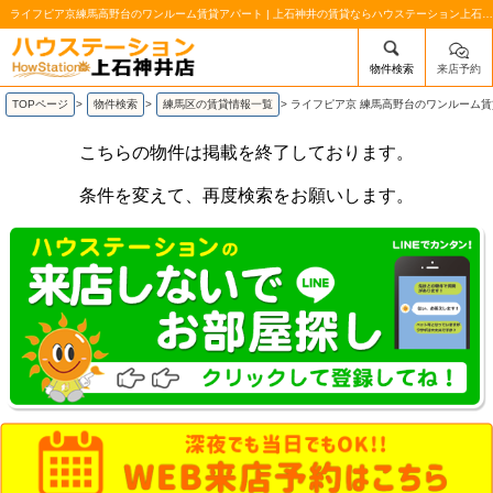
ライフピア京練馬高野台のワンルーム賃貸アパート | 上石神井の賃貸ならハウステーション上石神井店
物件検索
来店予約
/mobile_img/head-logo.png
TOPページ
>
物件検索
>
練馬区の賃貸情報一覧
>
ライフピア京 練馬高野台のワンルーム
こちらの物件は掲載を終了しております。
条件を変えて、再度検索をお願いします。