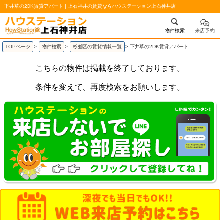
下井草の2DK賃貸アパート | 上石神井の賃貸ならハウステーション上石神井店
物件検索
来店予約
/mobile_img/head-logo.png
TOPページ
>
物件検索
>
杉並区の賃貸情報一覧
>
下井草の2DK賃貸アパート
こちらの物件は掲載を終了しております。
条件を変えて、再度検索をお願いします。