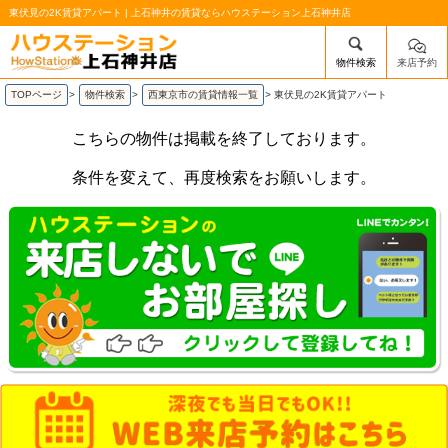
東伏見の2K賃貸アパート | 上石神井の賃貸ならハウステーション上石神井店
物件検索
来店予約
/mobile_img/head-logo.png
TOPページ
>
物件検索
>
西東京市の賃貸情報一覧
>
東伏見の2K賃貸アパート
こちらの物件は掲載を終了しております。
条件を変えて、再度検索をお願いします。