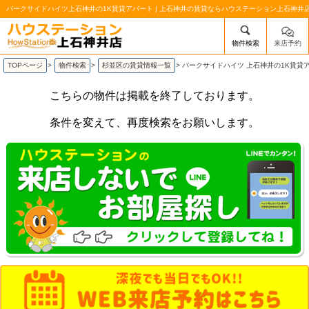
パークサイドハイツ上石神井の1K賃貸アパート | 上石神井の賃貸ならハウステーション上石神井
物件検索
来店予約
/mobile_img/head-logo.png
TOPページ
>
物件検索
>
杉並区の賃貸情報一覧
>
パークサイドハイツ 上石神井の1K賃貸
こちらの物件は掲載を終了しております。
条件を変えて、再度検索をお願いします。