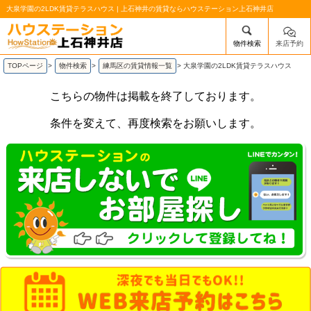
大泉学園の2LDK賃貸テラスハウス | 上石神井の賃貸ならハウステーション上石神井店
物件検索
来店予約
/mobile_img/head-logo.png
TOPページ
>
物件検索
>
練馬区の賃貸情報一覧
>
大泉学園の2LDK賃貸テラスハウス
こちらの物件は掲載を終了しております。
条件を変えて、再度検索をお願いします。