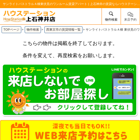
サンライトパストラルＡ棟東伏見のワンルーム賃貸アパート | 上石神井の賃貸ならハウステーション上石神井店
物件検索
来店予約
/mobile_img/head-logo.png
TOPページ
>
物件検索
>
西東京市の賃貸情報一覧
>
サンライトパストラルＡ棟 東伏見の
こちらの物件は掲載を終了しております。
条件を変えて、再度検索をお願いします。