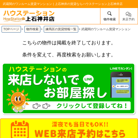
武蔵関のワンルーム賃貸マンション | 上石神井の賃貸ならハウステーション上石神井店
物件検索
来店予約
/mobile_img/head-logo.png
TOPページ
>
物件検索
>
練馬区の賃貸情報一覧
>
武蔵関のワンルーム賃貸マンション
こちらの物件は掲載を終了しております。
条件を変えて、再度検索をお願いします。