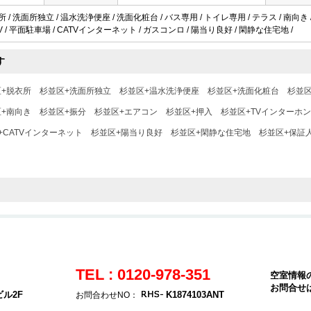
 / 洗面所独立 / 温水洗浄便座 / 洗面化粧台 / バス専用 / トイレ専用 / テラス / 南向き / 
TV / 平面駐車場 / CATVインターネット / ガスコンロ / 陽当り良好 / 閑静な住宅地 /
す
+脱衣所
杉並区+洗面所独立
杉並区+温水洗浄便座
杉並区+洗面化粧台
杉並
+南向き
杉並区+振分
杉並区+エアコン
杉並区+押入
杉並区+TVインターホン
+CATVインターネット
杉並区+陽当り良好
杉並区+閑静な住宅地
杉並区+保証
TEL : 0120-978-351
空室情報
お問合せ
ビル2F
K1874103ANT
お問合わせNO：