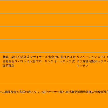
新築・築浅
分譲賃貸
デザイナーズ
敷金ゼロ
礼金ゼロ
敷
リノベーション
ロフト
金礼金ゼロ
バストイレ別
フローリング
オートロック
洗
イク置場
宅配ボックス
面所独立
キッチン
ーム
物件検索
お客様の声
スタッフ紹介
オーナー様へ
会社概要
採用情報
個人情報保護