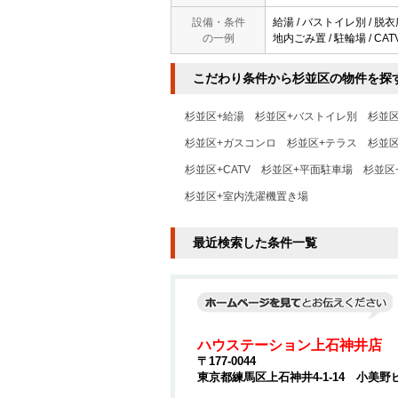
設備・条件
給湯 / バストイレ別 / 脱衣所
の一例
地内ごみ置 / 駐輪場 / CA
こだわり条件から杉並区の物件を探
杉並区+給湯
杉並区+バストイレ別
杉並区
杉並区+ガスコンロ
杉並区+テラス
杉並区
杉並区+CATV
杉並区+平面駐車場
杉並区
杉並区+室内洗濯機置き場
最近検索した条件一覧
ハウステーション上石神井店
〒177-0044
東京都練馬区上石神井4-1-14 小美野