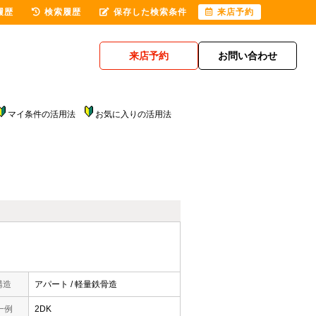
履歴
検索履歴
保存した検索条件
来店予約
来店予約
お問い合わせ
マイ条件の活用法
お気に入りの活用法
構造
アパート / 軽量鉄骨造
一例
2DK