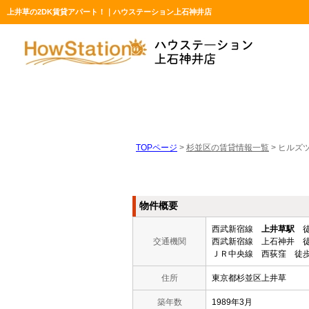
上井草の2DK賃貸アパート！｜ハウステーション上石神井店
TOPページ
>
杉並区の賃貸情報一覧
>
ヒルズツ
物件概要
西武新宿線
上井草駅
徒
交通機関
西武新宿線 上石神井 徒
ＪＲ中央線 西荻窪 徒歩
住所
東京都杉並区上井草
築年数
1989年3月