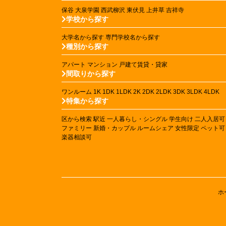
保谷
大泉学園
西武柳沢
東伏見
上井草
吉祥寺
学校から探す
大学名から探す
専門学校名から探す
種別から探す
アパート
マンション
戸建て賃貸・貸家
間取りから探す
ワンルーム
1K
1DK
1LDK
2K
2DK
2LDK
3DK
3LDK
4LDK
特集から探す
区から検索
駅近
一人暮らし・シングル
学生向け
二人入居可
ファミリー
新婚・カップル
ルームシェア
女性限定
ペット可
楽器相談可
ホ