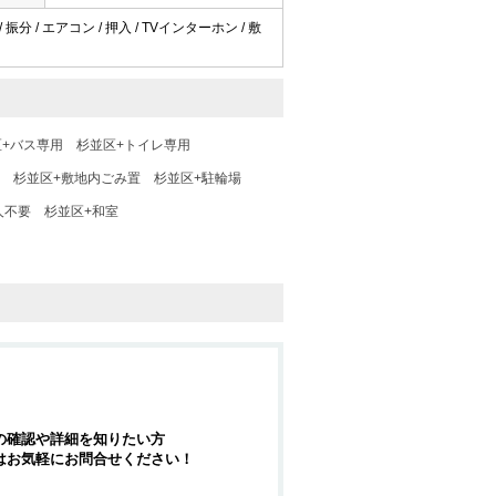
振分 / エアコン / 押入 / TVインターホン / 敷
区+バス専用
杉並区+トイレ専用
杉並区+敷地内ごみ置
杉並区+駐輪場
人不要
杉並区+和室
の確認や詳細を知りたい方
はお気軽にお問合せください！