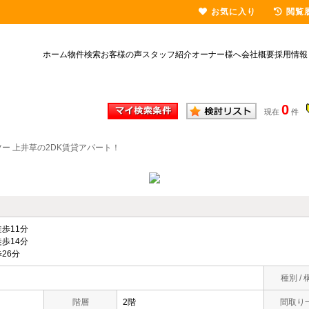
お気に入り
閲覧
ホーム
物件検索
お客様の声
スタッフ紹介
オーナー様へ
会社概要
採用情報
0
現在
件
ー 上井草の2DK賃貸アパート！
歩11分
歩14分
26分
種別 / 
階層
2階
間取り