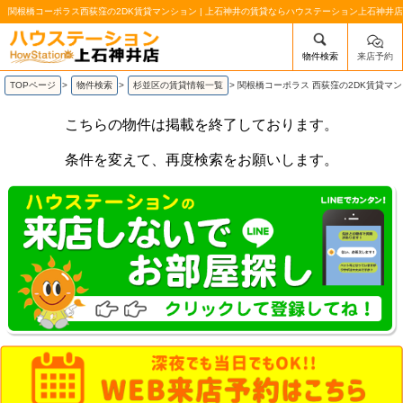
関根橋コーポラス西荻窪の2DK賃貸マンション | 上石神井の賃貸ならハウステーション上石神井店
物件検索
来店予約
/mobile_img/head-logo.png
TOPページ
>
物件検索
>
杉並区の賃貸情報一覧
>
関根橋コーポラス 西荻窪の2DK賃貸マ
こちらの物件は掲載を終了しております。
条件を変えて、再度検索をお願いします。