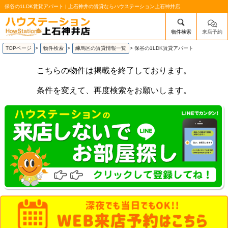
保谷の1LDK賃貸アパート | 上石神井の賃貸ならハウステーション上石神井店
物件検索
来店予約
/mobile_img/head-logo.png
TOPページ
>
物件検索
>
練馬区の賃貸情報一覧
>
保谷の1LDK賃貸アパート
こちらの物件は掲載を終了しております。
条件を変えて、再度検索をお願いします。