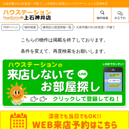
大泉学園の5LDK賃貸一戸建て | 上石神井の賃貸ならハウステーション上石神井店
物件検索
来店予約
/mobile_img/head-logo.png
TOPページ
>
物件検索
>
練馬区の賃貸情報一覧
>
大泉学園の5LDK賃貸一戸建て
こちらの物件は掲載を終了しております。
条件を変えて、再度検索をお願いします。