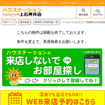
パールハイムサクライ武蔵関の3LDK賃貸
物件検索
来店予約
/mobile_img/head-logo.png
TOPページ
>
物件検索
>
練馬区の賃貸情報一覧
>
パールハイムサクライ 武蔵関の3LDK
こちらの物件は掲載を終了しております。
条件を変えて、再度検索をお願いします。