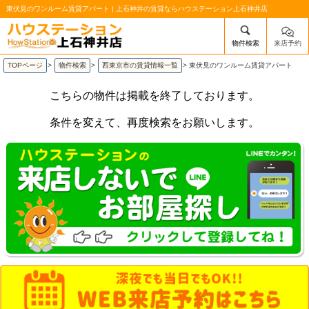
東伏見のワンルーム賃貸アパート | 上石神井の賃貸ならハウステーション上石神井店
物件検索
来店予約
/mobile_img/head-logo.png
TOPページ
>
物件検索
>
西東京市の賃貸情報一覧
>
東伏見のワンルーム賃貸アパート
こちらの物件は掲載を終了しております。
条件を変えて、再度検索をお願いします。