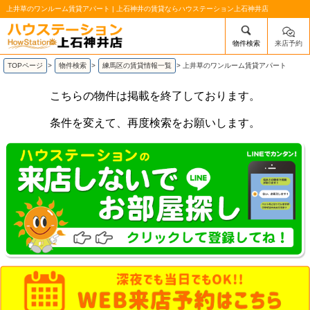
上井草のワンルーム賃貸アパート | 上石神井の賃貸ならハウステーション上石神井店
物件検索
来店予約
/mobile_img/head-logo.png
TOPページ
>
物件検索
>
練馬区の賃貸情報一覧
>
上井草のワンルーム賃貸アパート
こちらの物件は掲載を終了しております。
条件を変えて、再度検索をお願いします。