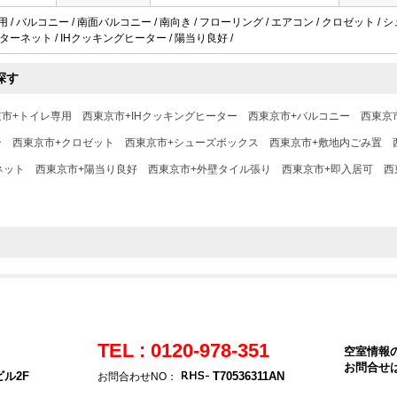
用 / バルコニー / 南面バルコニー / 南向き / フローリング / エアコン / クロゼット / 
Vインターネット / IHクッキングヒーター / 陽当り良好 /
探す
京市+トイレ専用
西東京市+IHクッキングヒーター
西東京市+バルコニー
西東京
ン
西東京市+クロゼット
西東京市+シューズボックス
西東京市+敷地内ごみ置
ネット
西東京市+陽当り良好
西東京市+外壁タイル張り
西東京市+即入居可
西
TEL : 0120-978-351
空室情報
お問合せ
ビル2F
T70536311AN
お問合わせNO：