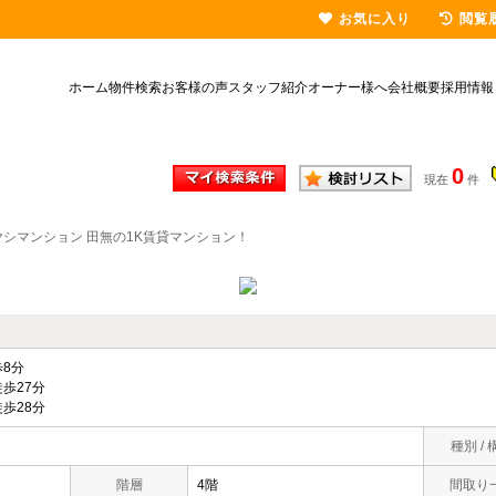
お気に入り
閲覧
ホーム
物件検索
お客様の声
スタッフ紹介
オーナー様へ
会社概要
採用情報
0
現在
件
ヤシマンション 田無の1K賃貸マンション！
8分
歩27分
歩28分
種別 / 
階層
4階
間取り