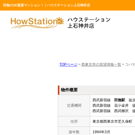
田無の1K賃貸マンション！｜ハウステーション上石神井店
TOPページ
>
西東京市の賃貸情報一覧
>
コバ
物件概要
西武新宿線
田無駅
徒歩
交通機関
西武新宿線 花小金井 徒
西武新宿線 西武柳沢 徒
住所
東京都西東京市芝久保町
築年数
1994年3月