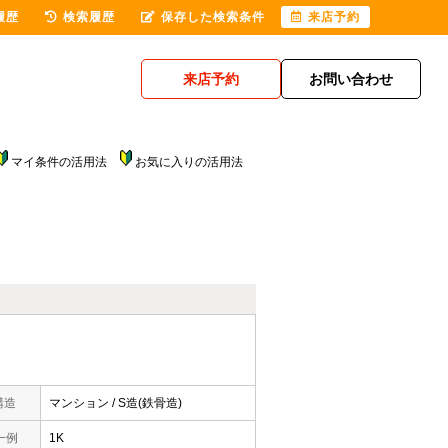
履歴
検索履歴
保存した検索条件
来店予約
来店予約
お問い合わせ
マイ条件の活用法
お気に入りの活用法
構造
マンション / S造(鉄骨造)
一例
1K