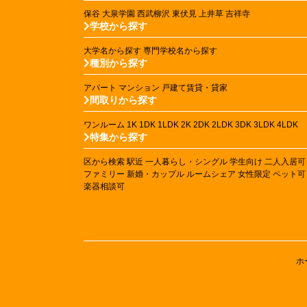
保谷
大泉学園
西武柳沢
東伏見
上井草
吉祥寺
学校から探す
大学名から探す
専門学校名から探す
種別から探す
アパート
マンション
戸建て賃貸・貸家
間取りから探す
ワンルーム
1K
1DK
1LDK
2K
2DK
2LDK
3DK
3LDK
4LDK
特集から探す
区から検索
駅近
一人暮らし・シングル
学生向け
二人入居可
ファミリー
新婚・カップル
ルームシェア
女性限定
ペット可
楽器相談可
ホ