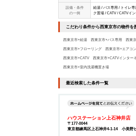
設備・条件
給湯 / バス専用 / トイレ専
の一例
ク置場 / CATV / CAT
こだわり条件から西東京市の物件を
西東京市+給湯
西東京市+バス専用
西東
西東京市+フローリング
西東京市+エアコ
西東京市+CATV
西東京市+CATVインター
西東京市+室内洗濯機置き場
最近検索した条件一覧
ハウステーション上石神井店
〒177-0044
東京都練馬区上石神井4-1-14 小美野