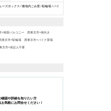
シューズボックス / 敷地内ごみ置 / 駐輪場 / バイ
市+南面バルコニー
西東京市+南向き
西東京市+駐輪場
西東京市+バイク置場
東京市+保証人不要
の確認や詳細を知りたい方
はお気軽にお問合せください！