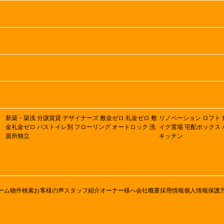
新築・築浅
分譲賃貸
デザイナーズ
敷金ゼロ
礼金ゼロ
敷
リノベーション
ロフト
金礼金ゼロ
バストイレ別
フローリング
オートロック
洗
イク置場
宅配ボックス
面所独立
キッチン
ーム
物件検索
お客様の声
スタッフ紹介
オーナー様へ
会社概要
採用情報
個人情報保護