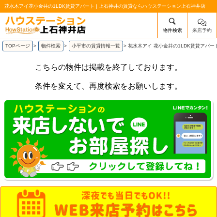
花水木アイ花小金井の1LDK賃貸アパート | 上石神井の賃貸ならハウステーション上石神井店
物件検索
来店予約
/mobile_img/head-logo.png
TOPページ
>
物件検索
>
小平市の賃貸情報一覧
>
花水木アイ 花小金井の1LDK賃貸アパー
こちらの物件は掲載を終了しております。
条件を変えて、再度検索をお願いします。