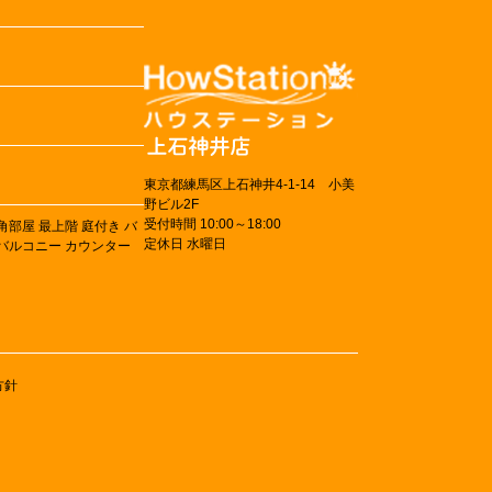
東京都練馬区上石神井4-1-14 小美
野ビル2F
受付時間 10:00～18:00
角部屋
最上階
庭付き
バ
定休日 水曜日
バルコニー
カウンター
方針