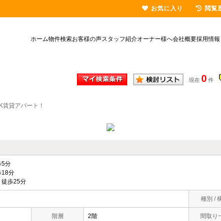
お気に入り
閲覧
ホーム
物件検索
お客様の声
スタッフ紹介
オーナー様へ
会社概要
採用情報
0
現在
件
K賃貸アパート！
5分
18分
徒歩25分
種別 / 
階層
2階
間取り