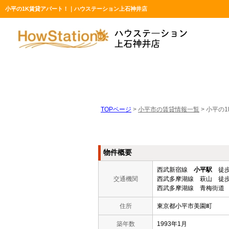
小平の1K賃貸アパート！｜ハウステーション上石神井店
TOPページ
>
小平市の賃貸情報一覧
>
小平の1
物件概要
西武新宿線
小平駅
徒歩
交通機関
西武多摩湖線 萩山 徒歩
西武多摩湖線 青梅街道 
住所
東京都小平市美園町
築年数
1993年1月