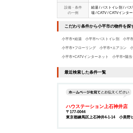
設備・条件
給湯 / バストイレ別 / バス
の一例
場 / CATV / CATVイン
こだわり条件から小平市の物件を探
小平市+給湯
小平市+バストイレ別
小平
小平市+フローリング
小平市+エアコン
小平市+CATVインターネット
小平市+陽当
最近検索した条件一覧
ハウステーション上石神井店
〒177-0044
東京都練馬区上石神井4-1-14 小美野