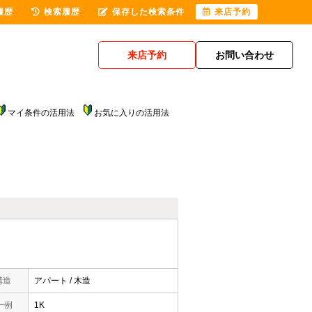
履歴
検索履歴
保存した検索条件
来店予約
来店予約
お問い合わせ
マイ条件の活用法
お気に入りの活用法
構造
アパート / 木造
一例
1K