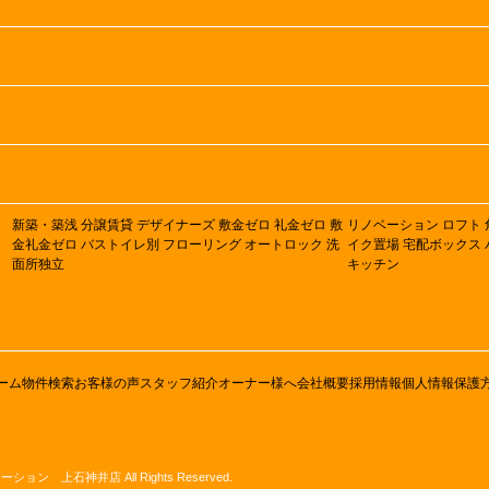
新築・築浅
分譲賃貸
デザイナーズ
敷金ゼロ
礼金ゼロ
敷
リノベーション
ロフト
金礼金ゼロ
バストイレ別
フローリング
オートロック
洗
イク置場
宅配ボックス
面所独立
キッチン
ーム
物件検索
お客様の声
スタッフ紹介
オーナー様へ
会社概要
採用情報
個人情報保護
ステーション 上石神井店 All Rights Reserved.