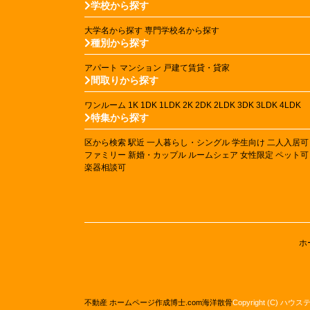
学校から探す
大学名から探す
専門学校名から探す
種別から探す
アパート
マンション
戸建て賃貸・貸家
間取りから探す
ワンルーム
1K
1DK
1LDK
2K
2DK
2LDK
3DK
3LDK
4LDK
特集から探す
区から検索
駅近
一人暮らし・シングル
学生向け
二人入居可
ファミリー
新婚・カップル
ルームシェア
女性限定
ペット可
楽器相談可
ホ
不動産 ホームページ作成
博士.com
海洋散骨
Copyright (C) ハウ