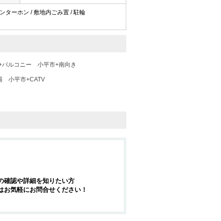
Vインターホン / 敷地内ごみ置 / 駐輪
+バルコニー
小平市+南向き
場
小平市+CATV
の確認や詳細を知りたい方
はお気軽にお問合せください！