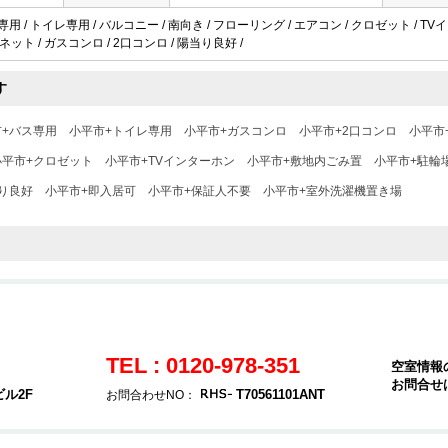
専用 / トイレ専用 / バルコニー / 南向き / フローリング / エアコン / クロゼット / T
ターネット / ガスコンロ / 2口コンロ / 陽当り良好 /
す
市+バス専用
小平市+トイレ専用
小平市+ガスコンロ
小平市+2口コンロ
小平市
小平市+クロゼット
小平市+TVインターホン
小平市+敷地内ごみ置
小平市+駐輪
り良好
小平市+即入居可
小平市+保証人不要
小平市+室外洗濯機置き場
TEL : 0120-978-351
空室情報
お問合せ
ビル2F
T70561101ANT
お問合わせNO：