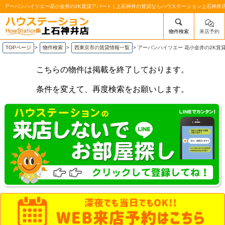
アーバンハイツエー花小金井の2K賃貸アパート | 上石神井の賃貸ならハウステーション上石神井
物件検索
来店予約
/mobile_img/head-logo.png
TOPページ
>
物件検索
>
西東京市の賃貸情報一覧
>
アーバンハイツエー 花小金井の2K賃
こちらの物件は掲載を終了しております。
条件を変えて、再度検索をお願いします。