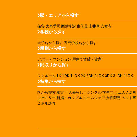
駅・エリアから探す
保谷
大泉学園
西武柳沢
東伏見
上井草
吉祥寺
学校から探す
大学名から探す
専門学校名から探す
種別から探す
アパート
マンション
戸建て賃貸・貸家
間取りから探す
ワンルーム
1K
1DK
1LDK
2K
2DK
2LDK
3DK
3LDK
4LDK
特集から探す
区から検索
駅近
一人暮らし・シングル
学生向け
二人入居可
ファミリー
新婚・カップル
ルームシェア
女性限定
ペット可
楽器相談可
ホ