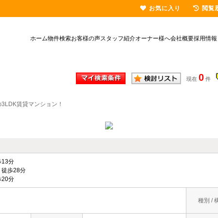
お気に入り
閲覧
ホーム
物件検索
お客様の声
スタッフ紹介
オーナー様へ
会社概要
採用情報
0
現在
件
3LDK賃貸マンション！
13分
徒歩28分
20分
種別 / 