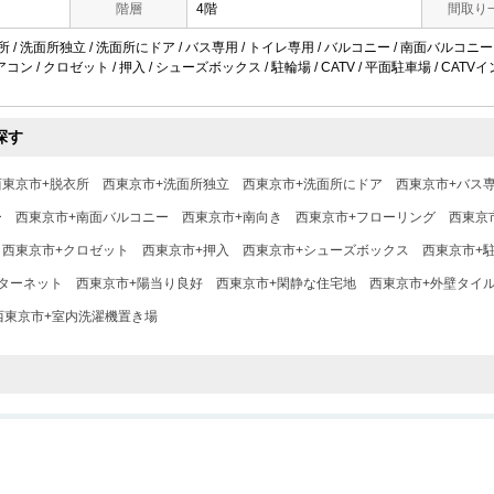
階層
4階
間取り
所 / 洗面所独立 / 洗面所にドア / バス専用 / トイレ専用 / バルコニー / 南面バルコニー
エアコン / クロゼット / 押入 / シューズボックス / 駐輪場 / CATV / 平面駐車場 / CA
探す
西東京市+脱衣所
西東京市+洗面所独立
西東京市+洗面所にドア
西東京市+バス
ー
西東京市+南面バルコニー
西東京市+南向き
西東京市+フローリング
西東京
西東京市+クロゼット
西東京市+押入
西東京市+シューズボックス
西東京市+
ンターネット
西東京市+陽当り良好
西東京市+閑静な住宅地
西東京市+外壁タイ
西東京市+室内洗濯機置き場