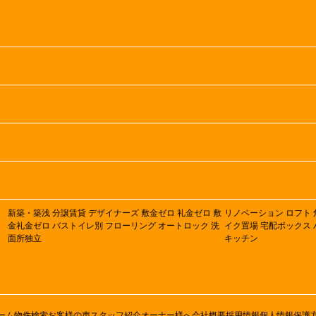
新築・築浅
分譲賃貸
デザイナーズ
敷金ゼロ
礼金ゼロ
敷
リノベーション
ロフト
金礼金ゼロ
バストイレ別
フローリング
オートロック
洗
イク置場
宅配ボックス
面所独立
キッチン
ーム
物件検索
お客様の声
スタッフ紹介
オーナー様へ
会社概要
採用情報
個人情報保護