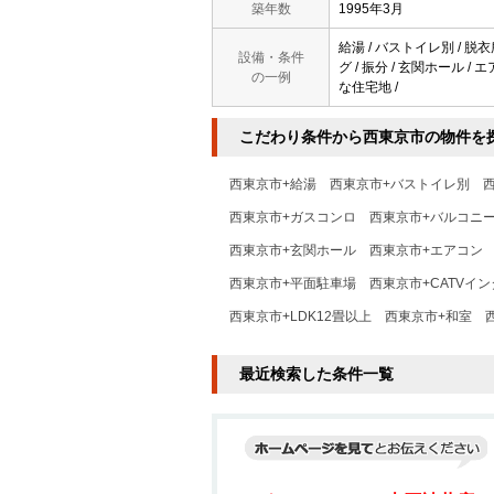
築年数
1995年3月
給湯 / バストイレ別 / 脱衣
設備・条件
グ / 振分 / 玄関ホール / 
の一例
な住宅地 /
こだわり条件から西東京市の物件を
西東京市+給湯
西東京市+バストイレ別
西東京市+ガスコンロ
西東京市+バルコニ
西東京市+玄関ホール
西東京市+エアコン
西東京市+平面駐車場
西東京市+CATVイ
西東京市+LDK12畳以上
西東京市+和室
最近検索した条件一覧