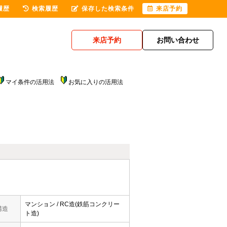
履歴
検索履歴
保存した検索条件
来店予約
来店予約
お問い合わせ
マイ条件の活用法
お気に入りの活用法
マンション / RC造(鉄筋コンクリー
構造
ト造)