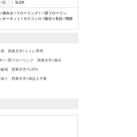
一例
3LDK
 / 南向き / フローリング / 一部フローリン
TVインターネット / ガスコンロ / 陽当り良好 / 閑静
専用
西東京市+トイレ専用
市+一部フローリング
西東京市+振分
駐輪場
西東京市+CATV
ル張り
西東京市+保証人不要