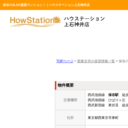
保谷の3LDK賃貸マンション！｜ハウステーション上石神井店
TOPページ
>
西東京市の賃貸情報一覧
>
保谷の
物件概要
西武池袋線
保谷駅
徒歩
交通機関
西武池袋線 ひばりヶ丘 
西武新宿線 東伏見 徒歩
住所
東京都西東京市東町