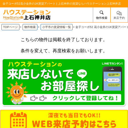
金子コーポ52花小金井の1K賃貸アパート | 上石神井の賃貸ならハウステーション上石神井店
物件検索
来店予約
/mobile_img/head-logo.png
TOPページ
>
物件検索
>
小平市の賃貸情報一覧
>
金子コーポ52 花小金井の1K賃貸アパー
こちらの物件は掲載を終了しております。
条件を変えて、再度検索をお願いします。