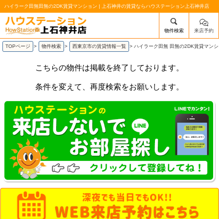
ハイラーク田無田無の2DK賃貸マンション | 上石神井の賃貸ならハウステーション上石神井店
物件検索
来店予約
/mobile_img/head-logo.png
TOPページ
>
物件検索
>
西東京市の賃貸情報一覧
>
ハイラーク田無 田無の2DK賃貸マン
こちらの物件は掲載を終了しております。
条件を変えて、再度検索をお願いします。