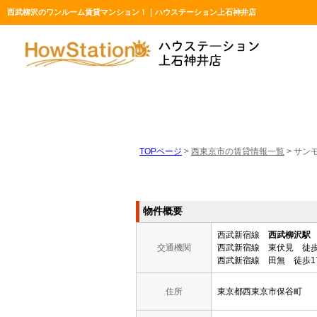
西武柳沢のワンルーム賃貸マンション！｜ハウステーション上石神井店
TOPページ
>
西東京市の賃貸情報一覧
>
サン
物件概要
西武新宿線
西武柳沢駅
交通機関
西武新宿線 東伏見 徒歩
西武新宿線 田無 徒歩1
住所
東京都西東京市保谷町