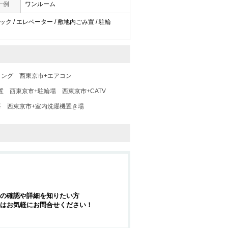
一例
ワンルーム
ック / エレベーター / 敷地内ごみ置 / 駐輪
リング
西東京市+エアコン
置
西東京市+駐輪場
西東京市+CATV
要
西東京市+室内洗濯機置き場
の確認や詳細を知りたい方
はお気軽にお問合せください！