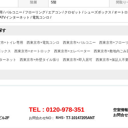
階層
5階
間取り
用 / バルコニー / フローリング / エアコン / クロゼット / シューズボックス / オートロ
/ CATVインターネット / 電気コンロ /
探す
京市+トイレ専用
西東京市+電気コンロ
西東京市+バルコニー
西東京市+フロー
ボックス
西東京市+オートロック
西東京市+エレベーター
西東京市+敷地内ごみ
ンターネット
西東京市+外壁タイル張り
西東京市+即入居可
西東京市+保証人不
TEL : 0120-978-351
空室情報
お問合せ
ビル2F
T7-10147205ANT
お問合わせNO：