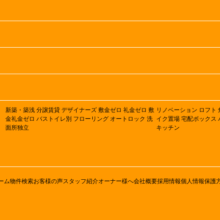
新築・築浅
分譲賃貸
デザイナーズ
敷金ゼロ
礼金ゼロ
敷
リノベーション
ロフト
金礼金ゼロ
バストイレ別
フローリング
オートロック
洗
イク置場
宅配ボックス
面所独立
キッチン
ーム
物件検索
お客様の声
スタッフ紹介
オーナー様へ
会社概要
採用情報
個人情報保護