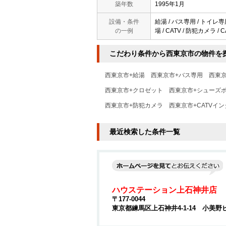
築年数
1995年1月
設備・条件
給湯 / バス専用 / トイレ専
の一例
場 / CATV / 防犯カメラ 
こだわり条件から西東京市の物件を
西東京市+給湯
西東京市+バス専用
西東
西東京市+クロゼット
西東京市+シューズ
西東京市+防犯カメラ
西東京市+CATVイ
最近検索した条件一覧
ハウステーション上石神井店
〒177-0044
東京都練馬区上石神井4-1-14 小美野