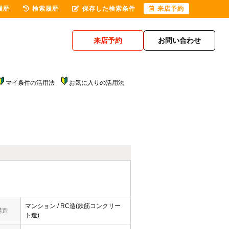
履歴
検索履歴
保存した検索条件
来店予約
来店予約
お問い合わせ
マイ条件の活用法
お気に入りの活用法
マンション / RC造(鉄筋コンクリー
構造
ト造)