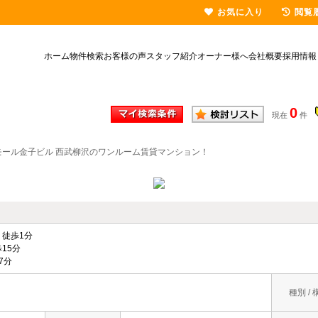
お気に入り
閲覧
ホーム
物件検索
お客様の声
スタッフ紹介
オーナー様へ
会社概要
採用情報
0
現在
件
モール金子ビル 西武柳沢のワンルーム賃貸マンション！
徒歩1分
15分
7分
種別 / 