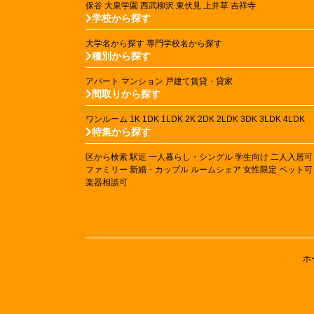
保谷
大泉学園
西武柳沢
東伏見
上井草
吉祥寺
学校から探す
大学名から探す
専門学校名から探す
種別から探す
アパート
マンション
戸建て賃貸・貸家
間取りから探す
ワンルーム
1K
1DK
1LDK
2K
2DK
2LDK
3DK
3LDK
4LDK
特集から探す
区から検索
駅近
一人暮らし・シングル
学生向け
二人入居可
ファミリー
新婚・カップル
ルームシェア
女性限定
ペット可
楽器相談可
ホ