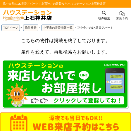
花小金井の1K賃貸アパート | 上石神井の賃貸ならハウステーション上石神井店
物件検索
来店予約
/mobile_img/head-logo.png
TOPページ
>
物件検索
>
小平市の賃貸情報一覧
>
花小金井の1K賃貸アパート
こちらの物件は掲載を終了しております。
条件を変えて、再度検索をお願いします。